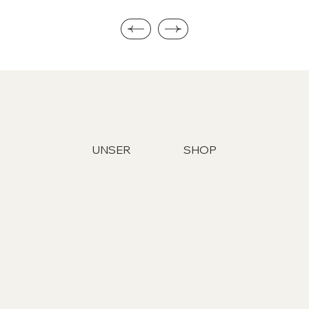
UNSER
SHOP
Barkeeper für
deine Feier
buchen ?
MEHR ERFAHREN