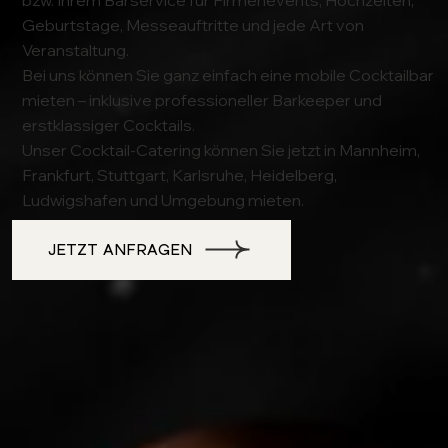
Geburtstage, Messeauftritte und jede Art von
Veranstaltung.
Bei uns können Sie ganz einfach eine mobile Cocktailbar
mieten – inklusive professioneller Barkeeper und
erstklassiger Cocktails.
Unser Cocktail-Catering können Sie jetzt in Mannheim,
Frankfurt, Stuttgart, Karlsruhe, Heidelberg,
Ludwigshafen und Umgebung mieten.
JETZT ANFRAGEN