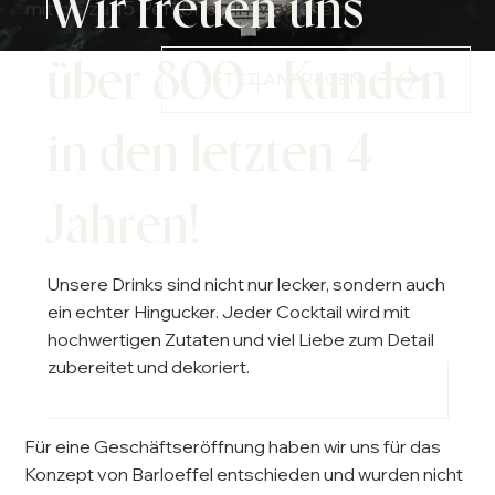
Wir freuen uns
mit bis zu 15 Personen in Mannheim
über 800+ Kunden
JETZT ANFRAGEN
in den letzten 4
Jahren!
Unsere Drinks sind nicht nur lecker, sondern auch
ein echter Hingucker. Jeder Cocktail wird mit
hochwertigen Zutaten und viel Liebe zum Detail
zubereitet und dekoriert.
Für eine Geschäftseröffnung haben wir uns für das
Konzept von Barloeffel entschieden und wurden nicht