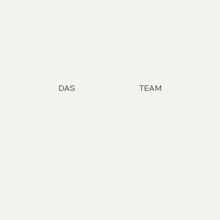
DAS
TEAM
Unsere
Barkeeper sind
Experten auf
MEHR ERFAHREN
ihrem Gebiet