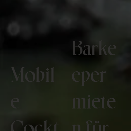
Barke
Mobil
eper
e
miete
Cockt
n für