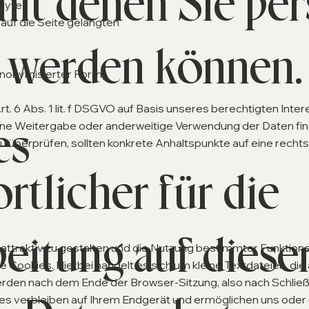
 mit denen Sie pe
Byte
auf die Seite gelangten
rt werden können.
anonymisierter Form)
t. 6 Abs. 1 lit. f DSGVO auf Basis unseres berechtigten Inte
es
ine Weitergabe oder anderweitige Verwendung der Daten findet
zu überprüfen, sollten konkrete Anhaltspunkte auf eine recht
rtlicher für die
eitung auf diese
ttraktiv zu gestalten und die Nutzung bestimmter Funktione
Cookies. Hierbei handelt es sich um kleine Textdateien, die
den nach dem Ende der Browser-Sitzung, also nach Schließe
es verbleiben auf Ihrem Endgerät und ermöglichen uns ode