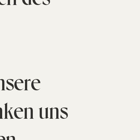
unsere
nken uns
en