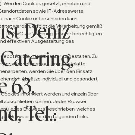
s). Werden Cookies gesetzt, erheben und
 Standortdaten sowie IP-Adresswerte.
je nach Cookie unterscheiden kann.
st Deniz
eitet werden, erfolgt die Verarbeitung gemäß
lit. f DSGVO zur Wahrung unserer berechtigten
und effektiven Ausgestaltung des
 Catering,
ebot für Sie interessanter zu gestalten. Zu
rtnerunternehmen auf Ihrer Festplatte
enarbeiten, werden Sie über den Einsatz
 63,
tehenden Absätze individuell und gesondert
n Cookies informiert werden und einzeln über
ll ausschließen können. Jeder Browser
, Tel.:
lfemenü jedes Browsers beschrieben, welches
iligen Browser unter den folgenden Links: