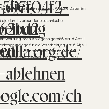
 die
-597f04f2-
rsonenbezogene Daten erhoben. Welche Daten im
ular ersichtlich. Diese Daten werden
nd die damit verbundene technische
beitung
362bd2
eantwortung Ihres Anliegens gemäß Art. 6 Abs. 1
ten
zilla.org/de/
Rechtsgrundlage für die Verarbeitung Art. 6 Abs. 1
 ist der Fall, wenn sich aus den Umständen
 gesetzlichen Aufbewahrungspflichten
-ablehnen
oogle.com/ch