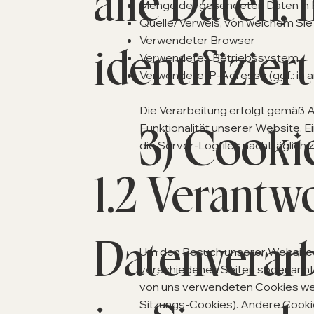
alle Daten,
Menge der gesendeten Daten in 
Quelle/Verweis, von welchem Sie 
Verwendeter Browser
identifizie
Verwendetes Betriebssystem
Verwendete IP-Adresse (ggf.: in 
Die Verarbeitung erfolgt gemäß Ar
3) Cooki
Funktionalität unserer Website. E
die Server-Logfiles nachträglich 
1.2 Verantwo
Datenverarb
Um den Besuch unserer Website a
verschiedenen Seiten sogenannte 
von uns verwendeten Cookies wer
Sitzungs-Cookies). Andere Cooki