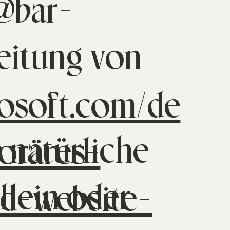
o@bar-
beitung von
rosoft.com/de
e natürliche
oräres-
allein oder
d-website-