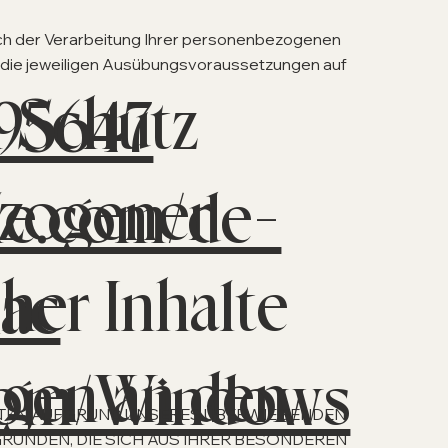
ich der Verarbeitung Ihrer personenbezogenen
r die jeweiligen Ausübungsvoraussetzungen auf
 Schutz
95647
ezogener
ple.com/de-
her Inhalte
mac
agen an den
.com/Windows
ATEN AUFGRUND UNSERES ÜBERWIEGENDEN
GRÜNDEN, DIE SICH AUS IHRER BESONDEREN