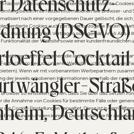
r Datenschutz-
beim nächsten Besuch wiederzuerkennen (persistente Cookie
len Umfang bestimmte Nutzerinformationen wie Browser- und
atisiert nach einer vorgegebenen Dauer gelöscht, die sich 
dnung (DSGVO) i
mplementierte Cookies auch personenbezogene Daten verarb
der zur Durchführung des Vertrages oder gemäß Art. 6 Abs. 1 
Funktionalität der Website sowie einer kundenfreundlichen 
rloeffel Cocktail
 Werbepartnern zusammen, die uns helfen, unser Internetang
Fall bei Ihrem Besuch unserer Website auch Cookies von Pa
nbietern). Wenn wir mit vorbenannten Werbepartnern zusamm
rtwängler-Straße
ng der jeweils erhobenen Informationen innerhalb der nachs
n Browser so einstellen können, dass Sie über das Setzen vo
die Annahme von Cookies für bestimmte Fälle oder genere
eim, Deutschland
e er die Cookie-Einstellungen verwaltet. Diese ist in dem Hi
ie-Einstellungen ändern können. Diese finden Sie für die jewe