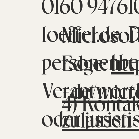
0160 947610
loeffel.de. 
Microsof
personenbe
Edge:
htt
Verantwortl
-de/micr
4) Konta
oder juristi
zulassen