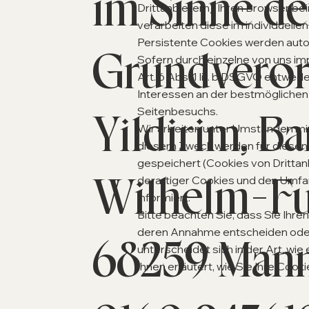
im Sinne de
Drittanbietern), Ihren Browser 
verarbeiten diese im individuel
Persistente Cookies werden autom
Grundveror
Sofern durch einzelne von uns i
Art. 6 Abs. 1 lit. b DSGVO entwe
Interessen an der bestmöglichen 
Seitenbesuchs.
Yildirim, Ba
Wir arbeiten unter Umständen mit
diesem Zweck werden für diesen 
gespeichert (Cookies von Dritta
Wilhelm-Fu
derartiger Cookies und den Umfa
informiert.
Bitte beachten Sie, dass Sie Ihre
deren Annahme entscheiden oder 
68259 Mannh
unterscheidet sich in der Art, wi
Ihnen erläutert, wie Sie Ihre Cook