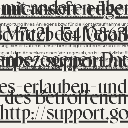
mit anderen über
-microsoft-edge
it uns (z.B. per Kontaktformular oder E-Mail) werden pe
ormulars erhoben werden, ist aus dem jeweiligen Kontaktform
antwortung Ihres Anliegens bzw. für die Kontaktaufnahme u
Mittel der Verar
8c-7c2b-541086
verwendet.
tung dieser Daten ist unser berechtigtes Interesse an der B
enbezogenen Da
ttps://support.mo
rung auf den Abschluss eines Vertrages ab, so ist zusätzliche 
nach abschließender Bearbeitung Ihrer Anfrage gelöscht. Dies
fene Sachverhalt abschließend geklärt ist und sofern keine
.
es-erlauben-und
e des Betroffenen
http://support.g