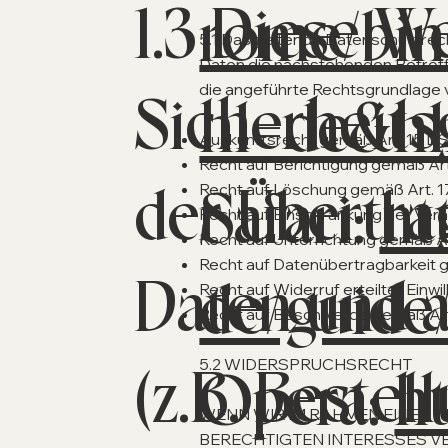
1.3 Diese W
rome/bin
5.1 Das geltende Datenschutzrec
Daten die nachstehenden Betroff
die angeführte Rechtsgrundlage 
Sicherheit
hl=de&h
Auskunftsrecht gemäß Art. 15 D
Recht auf Berichtigung gemäß Ar
der Übertr
Safari:
ht
Recht auf Löschung gemäß Art. 
Recht auf Einschränkung der Ver
Recht auf Unterrichtung gemäß A
Recht auf Datenübertragbarkeit
Daten und a
de/guide/
Recht auf Widerruf erteilter Einw
Recht auf Beschwerde gemäß Ar
5.2 WIDERSPRUCHSRECHT
(z.B. Beste
Opera:
h
WENN WIR IM RAHMEN EINER
BERECHTIGTEN INTERESSES VE