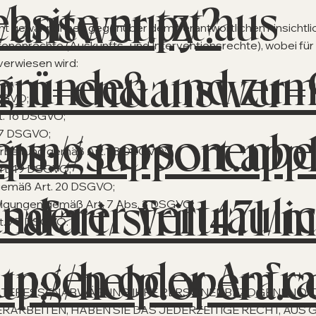
ebsite nutzt aus
/answer.py?
ht gewährt Ihnen gegenüber dem Verantwortlichen hinsichtl
enenrechte (Auskunfts- und Interventionsrechte), wobei fü
verwiesen wird:
sgründen und zum
lrm=en&answer=
SGVO;
t. 16 DSGVO;
agung personenb
tps://support.ap
17 DSGVO;
arbeitung gemäß Art. 18 DSGVO;
rt. 19 DSGVO;
 gemäß Art. 20 DSGVO;
nderer vertraulic
safari/sfri11471/
illigungen gemäß Art. 7 Abs. 3 DSGVO;
t. 77 DSGVO.
llungen oder Anfr
ttp://help.opera
 INTERESSENABWÄGUNG IHRE PERSONENBEZOGENEN D
RARBEITEN, HABEN SIE DAS JEDERZEITIGE RECHT, AUS 