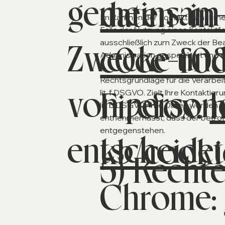
gemeinsam 
daten-in
Im Rahmen der Kontaktaufnahme m
Falle der Nutzung eines Kontaktf
ausschließlich zum Zweck der Be
Zwecke und 
c0ce-f0
Administration gespeichert und 
Rechtsgrundlage für die Verarbei
von person
Firefox:
h
lit. f DSGVO. Zielt Ihre Kontaktie
lit. b DSGVO. Ihre Daten werden 
entnehmen lässt, dass der betrof
entgegenstehen.
entscheidet
kb/cooki
5) Recht
Chrome: