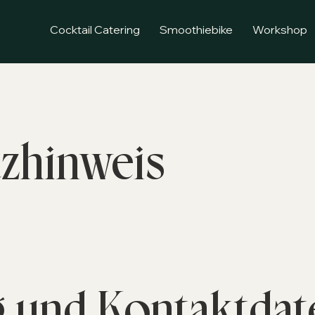
Cocktail Catering
Smoothiebike
Workshop
zhinweis
ng und Kontaktdat