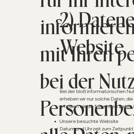
2) Daten
informieren
Website
mit Ihren 
bei der Nut
Bei der bloß informatorischen Nut
erheben wir nur solche Daten, die
Personenbez
erheben wir die folgenden Daten, 
Unsere besuchte Website
Datum und Uhrzeit zum Zeitpunkt