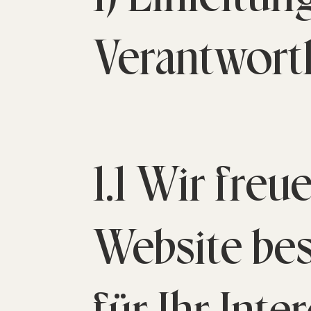
Verantwort
1.1 Wir freu
Website be
für Ihr Int