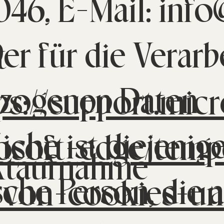
46, E-Mail: inf
Der für die Verar
t
zogenen Daten
ps://support.mic
iche ist diejenig
osoft-edge/temp
ktaufnahme
sche Person, die 
-von-cookies-un