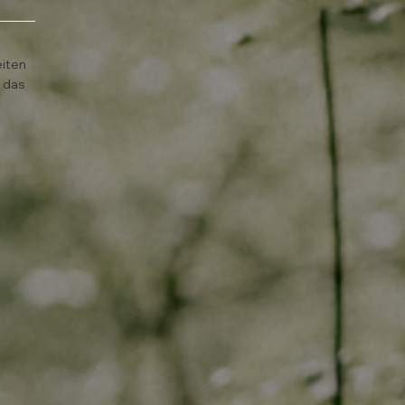
e
eiten
e das