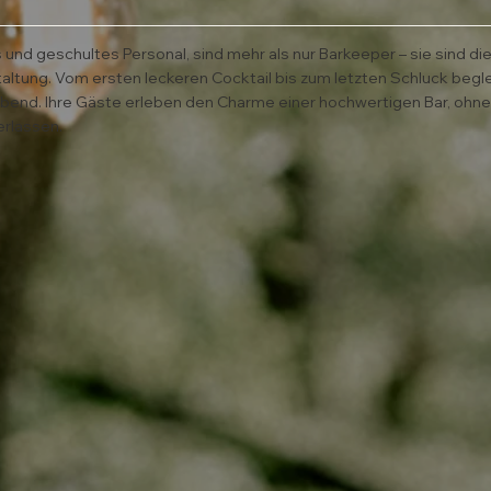
s und geschultes Personal, sind mehr als nur Barkeeper – sie sind di
taltung. Vom ersten leckeren Cocktail bis zum letzten Schluck begl
Abend. Ihre Gäste erleben den Charme einer hochwertigen Bar, ohn
erlassen.